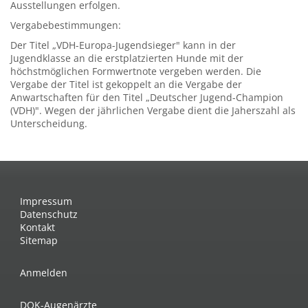
Ausstellungen erfolgen.
Vergabebestimmungen:
Der Titel „VDH-Europa-Jugendsieger" kann in der
Jugendklasse an die erstplatzierten Hunde mit der
höchstmöglichen Formwertnote vergeben werden. Die
Vergabe der Titel ist gekoppelt an die Vergabe der
Anwartschaften für den Titel „Deutscher Jugend-Champion
(VDH)". Wegen der jährlichen Vergabe dient die Jaherszahl als
Unterscheidung.
Impressum
Datenschutz
Kontakt
Sitemap
Anmelden
DOK-Augenärzte