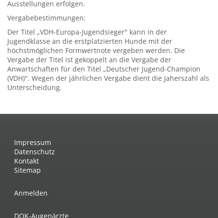
Ausstellungen erfolgen.
Vergabebestimmungen:
Der Titel „VDH-Europa-Jugendsieger" kann in der
Jugendklasse an die erstplatzierten Hunde mit der
höchstmöglichen Formwertnote vergeben werden. Die
Vergabe der Titel ist gekoppelt an die Vergabe der
Anwartschaften für den Titel „Deutscher Jugend-Champion
(VDH)". Wegen der jährlichen Vergabe dient die Jaherszahl als
Unterscheidung.
Impressum
Datenschutz
Kontakt
Sitemap
Anmelden
DOK-Augenärzte