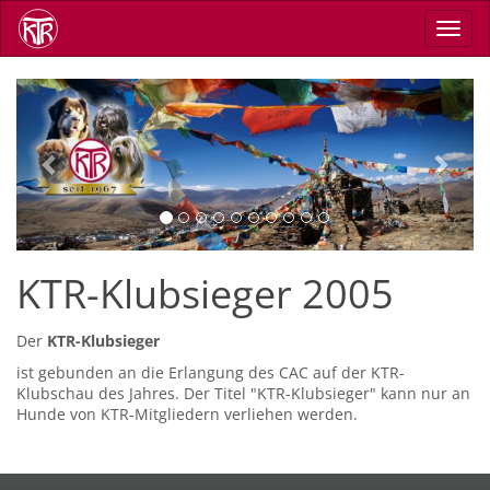
Direkt
Navig
zum
aktiv
Inhalt
Previous
Next
KTR-Klubsieger 2005
Der
KTR-Klubsieger
ist gebunden an die Erlangung des CAC auf der KTR-
Klubschau des Jahres. Der Titel "KTR-Klubsieger" kann nur an
Hunde von KTR-Mitgliedern verliehen werden.