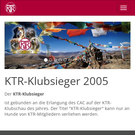
Skip
Toggl
to
navig
main
content
Previous
Next
KTR-Klubsieger 2005
Der
KTR-Klubsieger
ist gebunden an die Erlangung des CAC auf der KTR-
Klubschau des Jahres. Der Titel "KTR-Klubsieger" kann nur an
Hunde von KTR-Mitgliedern verliehen werden.