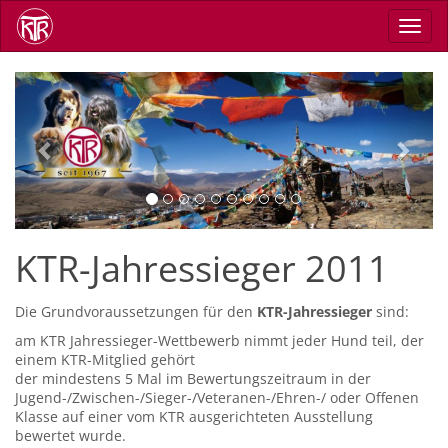
Direkt
Navig
zum
aktiv
Inhalt
Previous
Next
KTR-Jahressieger 2011
Die Grundvoraussetzungen für den
KTR-Jahressieger
sind:
am KTR Jahressieger-Wettbewerb nimmt jeder Hund teil, der
einem KTR-Mitglied gehört
der mindestens 5 Mal im Bewertungszeitraum in der
Jugend-/Zwischen-/Sieger-/Veteranen-/Ehren-/ oder Offenen
Klasse auf einer vom KTR ausgerichteten Ausstellung
bewertet wurde.