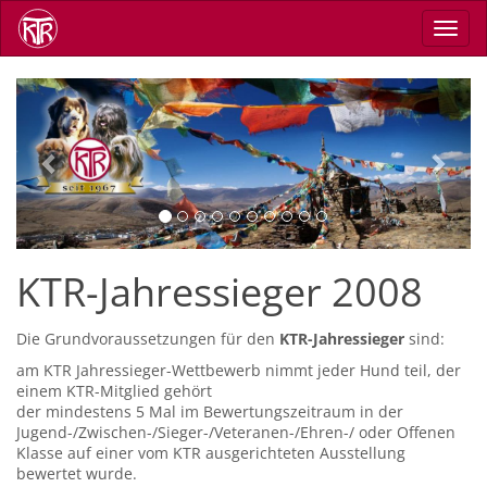
Direkt
Navig
zum
aktiv
Inhalt
Previous
Next
KTR-Jahressieger 2008
Die Grundvoraussetzungen für den
KTR-Jahressieger
sind:
am KTR Jahressieger-Wettbewerb nimmt jeder Hund teil, der
einem KTR-Mitglied gehört
der mindestens 5 Mal im Bewertungszeitraum in der
Jugend-/Zwischen-/Sieger-/Veteranen-/Ehren-/ oder Offenen
Klasse auf einer vom KTR ausgerichteten Ausstellung
bewertet wurde.