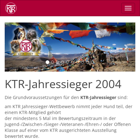
Direkt
Navig
zum
aktiv
Inhalt
Previous
Next
KTR-Jahressieger 2004
Die Grundvoraussetzungen für den
KTR-Jahressieger
sind:
am KTR Jahressieger-Wettbewerb nimmt jeder Hund teil, der
einem KTR-Mitglied gehört
der mindestens 5 Mal im Bewertungszeitraum in der
Jugend-/Zwischen-/Sieger-/Veteranen-/Ehren-/ oder Offenen
Klasse auf einer vom KTR ausgerichteten Ausstellung
bewertet wurde.