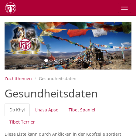
Skip
Toggl
to
navig
main
content
Previous
Next
Zuchtthemen
Gesundheitsdaten
Gesundheitsdaten
Primary
Do Khyi
(active
Lhasa Apso
Tibet Spaniel
tabs
tab)
Tibet Terrier
Diese Liste kann durch Anklicken in der Kopfzeile sortiert