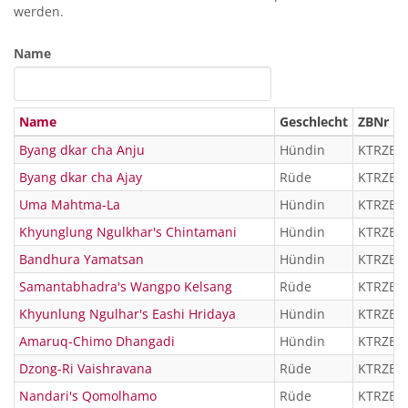
werden.
Name
Name
Geschlecht
ZBNr
Byang dkar cha Anju
Hündin
KTRZB 1
Byang dkar cha Ajay
Rüde
KTRZB 1
Uma Mahtma-La
Hündin
KTRZBÜ 
Khyunglung Ngulkhar's Chintamani
Hündin
KTRZB 1
Bandhura Yamatsan
Hündin
KTRZBÜ 
Samantabhadra's Wangpo Kelsang
Rüde
KTRZB 1
Khyunlung Ngulhar's Eashi Hridaya
Hündin
KTRZB 1
Amaruq-Chimo Dhangadi
Hündin
KTRZBÜ 
Dzong-Ri Vaishravana
Rüde
KTRZB 0
Nandari's Qomolhamo
Rüde
KTRZBÜ 