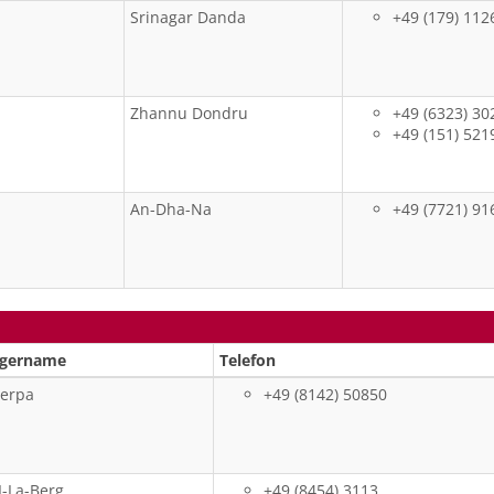
Srinagar Danda
+49 (179) 112
Zhannu Dondru
+49 (6323) 3
+49 (151) 52
An-Dha-Na
+49 (7721) 9
ngername
Telefon
Yerpa
+49 (8142) 50850
I-La-Berg
+49 (8454) 3113