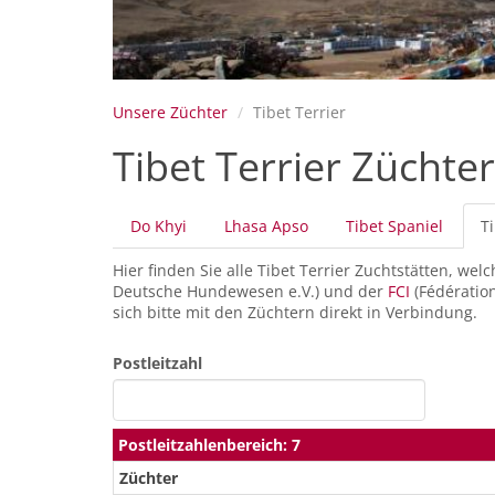
Unsere Züchter
Tibet Terrier
Tibet Terrier Züchter
Primäre
Do Khyi
Lhasa Apso
Tibet Spaniel
Ti
Reiter
Hier finden Sie alle Tibet Terrier Zuchtstätten, w
Deutsche Hundewesen e.V.) und der
FCI
(Fédération
sich bitte mit den Züchtern direkt in Verbindung.
Postleitzahl
Postleitzahlenbereich: 7
Züchter