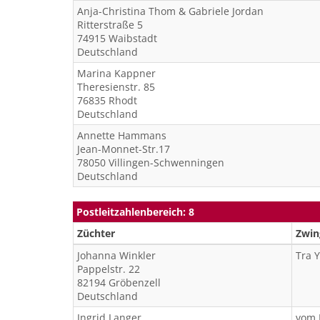
Anja-Christina Thom &
Gabriele Jordan
Ritterstraße 5
74915
Waibstadt
Deutschland
Marina
Kappner
Theresienstr. 85
76835
Rhodt
Deutschland
Annette
Hammans
Jean-Monnet-Str.17
78050
Villingen-Schwenningen
Deutschland
Postleitzahlenbereich: 8
Züchter
Zwi
Johanna
Winkler
Tra 
Pappelstr. 22
82194
Gröbenzell
Deutschland
Ingrid
Langer
vom 