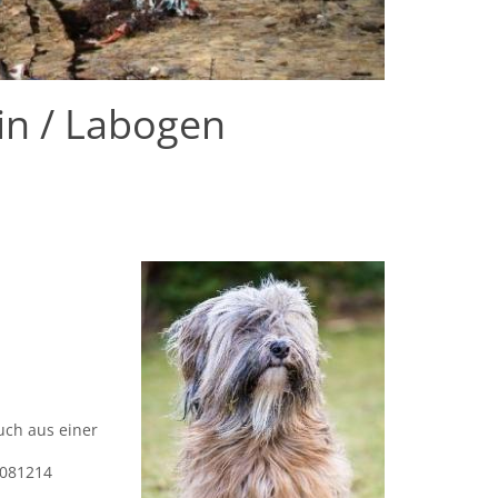
in / Labogen
uch aus einer
5081214