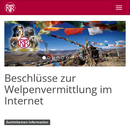
Direkt
Navig
zum
aktiv
Inhalt
Previous
Next
Beschlüsse zur
Welpenvermittlung im
Internet
Zuchtthemen Information