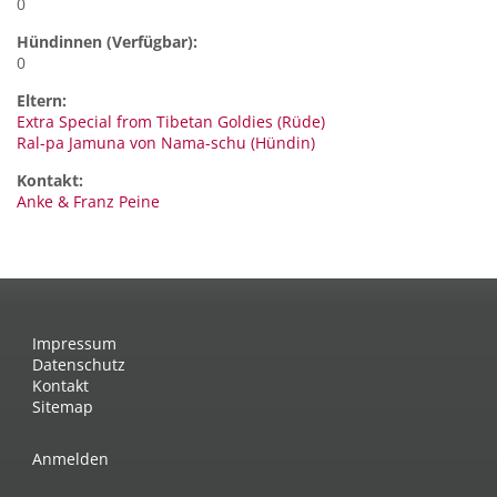
0
Hündinnen (Verfügbar):
0
Eltern:
Extra Special from Tibetan Goldies (Rüde)
Ral-pa Jamuna von Nama-schu (Hündin)
Kontakt:
Anke & Franz
Peine
Impressum
Datenschutz
Kontakt
Sitemap
Anmelden