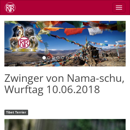
Direkt
Navig
zum
aktiv
Inhalt
Previous
Next
Zwinger von Nama-schu,
Wurftag 10.06.2018
Tibet Terrier