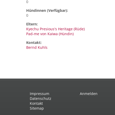
0
Hündinnen (Verfügbar):
0
Eltern:
Kyechu Presious's Heritage (Rüde)
Pad-me von Kaiwa (Hündin)
Kontakt:
Bernd
Kuhls
Impressum
Anmelden
Datenschutz
Kontakt
Sitemap