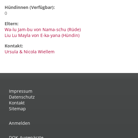
Hündinnen (Verfügbar):
0
Eltern:
Wa-lu Jam-bu von Nama-schu (Rüde)
Liu Lu Mayla von E-ka-yana (Hündin)
Kontakt:
Ursula & Nicola
Wiellem
Impressum
Datenschutz
Kontakt
Sitemap
Anmelden
DOK-Augenärzte