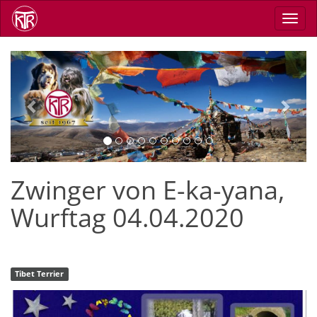
Direkt
Navig
zum
aktiv
Inhalt
Previous
Next
Zwinger von E-ka-yana,
Wurftag 04.04.2020
Tibet Terrier