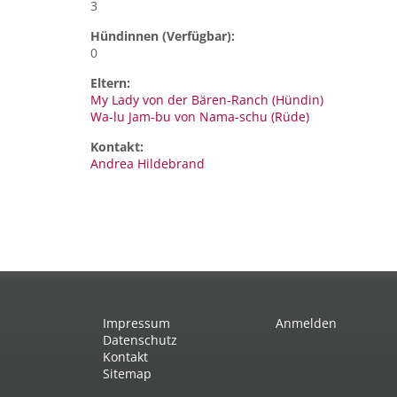
3
Hündinnen (Verfügbar):
0
Eltern:
My Lady von der Bären-Ranch (Hündin)
Wa-lu Jam-bu von Nama-schu (Rüde)
Kontakt:
Andrea
Hildebrand
Impressum
Anmelden
Datenschutz
Kontakt
Sitemap