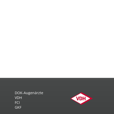
DOK-Augenärzte
VDH
FCI
GKF