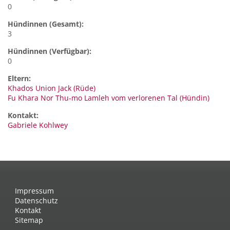
0
Hündinnen (Gesamt):
3
Hündinnen (Verfügbar):
0
Eltern:
Khados Union Jack (Rüde)
Fu Khara Nor Thu-mo Lamleh vom verlorenen Tal (Hündin)
Kontakt:
Gabriele
Kohlwey
Impressum
Datenschutz
Kontakt
Sitemap