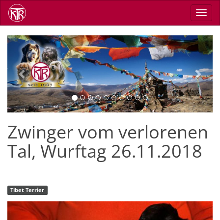
Direkt
Navig
zum
aktiv
Inhalt
Previous
Next
Zwinger vom verlorenen
Tal, Wurftag 26.11.2018
Tibet Terrier