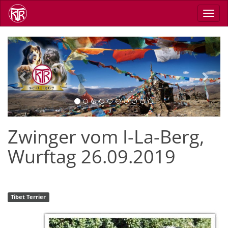
Direkt
Navig
zum
aktiv
Inhalt
Previous
Next
Zwinger vom I-La-Berg,
Wurftag 26.09.2019
Tibet Terrier