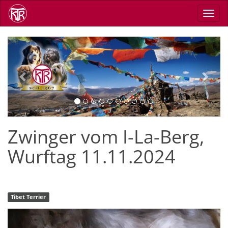
Direkt
Navig
zum
aktiv
Inhalt
Previous
Next
Zwinger vom I-La-Berg,
Wurftag 11.11.2024
Tibet Terrier