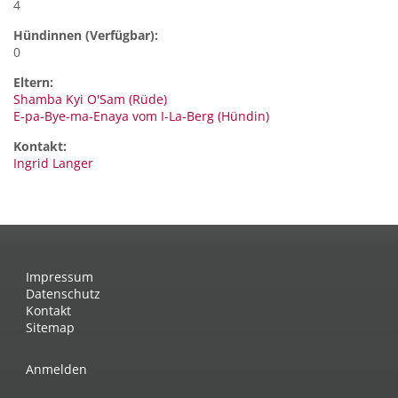
4
Hündinnen (Verfügbar):
0
Eltern:
Shamba Kyi O'Sam (Rüde)
E-pa-Bye-ma-Enaya vom I-La-Berg (Hündin)
Kontakt:
Ingrid
Langer
Impressum
Datenschutz
Kontakt
Sitemap
Anmelden