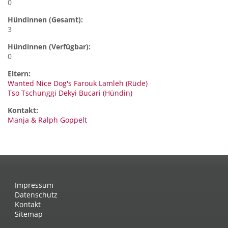
0
Hündinnen (Gesamt):
3
Hündinnen (Verfügbar):
0
Eltern:
Wanted Nice Dog's Farouk Lamleh (Rüde)
Tso Tschunggi Dekyi Bucari (Hündin)
Kontakt:
Manja & Ralph
Goppelt
Impressum
Datenschutz
Kontakt
Sitemap