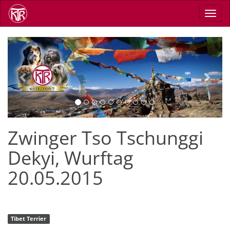
Direkt
Navig
zum
aktiv
Inhalt
Previous
Next
Zwinger Tso Tschunggi
Dekyi, Wurftag
20.05.2015
Tibet Terrier