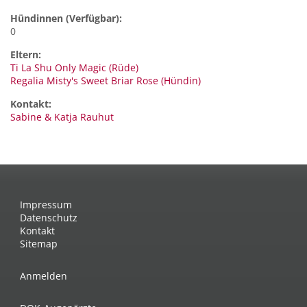
Hündinnen (Verfügbar):
0
Eltern:
Ti La Shu Only Magic (Rüde)
Regalia Misty's Sweet Briar Rose (Hündin)
Kontakt:
Sabine
& Katja Rauhut
Impressum
Datenschutz
Kontakt
Sitemap
Anmelden