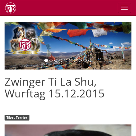
Direkt
Navig
zum
aktiv
Inhalt
Previous
Next
Zwinger Ti La Shu,
Wurftag 15.12.2015
Tibet Terrier