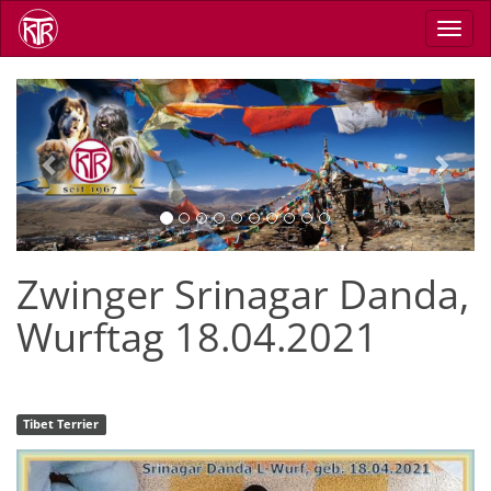
Direkt
Navig
zum
aktiv
Inhalt
Previous
Next
Zwinger Srinagar Danda,
Wurftag 18.04.2021
Tibet Terrier