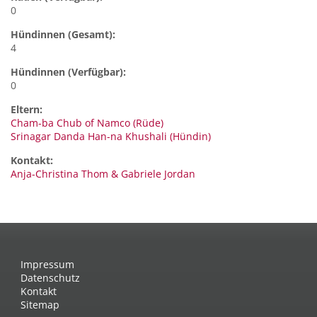
0
Hündinnen (Gesamt):
4
Hündinnen (Verfügbar):
0
Eltern:
Cham-ba Chub of Namco (Rüde)
Srinagar Danda Han-na Khushali (Hündin)
Kontakt:
Anja-Christina Thom &
Gabriele Jordan
Impressum
Datenschutz
Kontakt
Sitemap