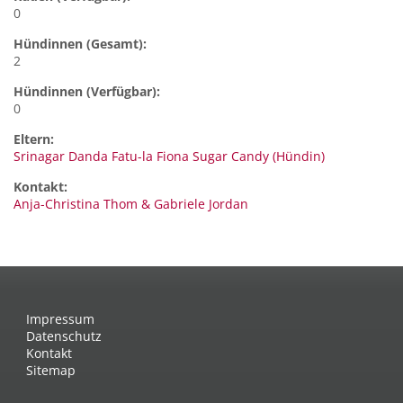
0
Hündinnen (Gesamt):
2
Hündinnen (Verfügbar):
0
Eltern:
Srinagar Danda Fatu-la Fiona Sugar Candy (Hündin)
Kontakt:
Anja-Christina Thom &
Gabriele Jordan
Impressum
Datenschutz
Kontakt
Sitemap