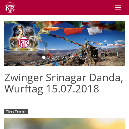
Direkt
Navig
zum
aktiv
Inhalt
Previous
Next
Zwinger Srinagar Danda,
Wurftag 15.07.2018
Tibet Terrier