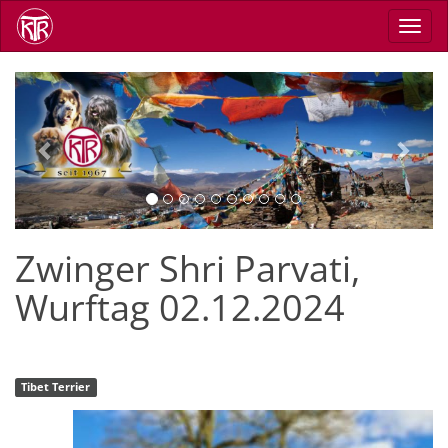
Direkt
Navig
zum
aktiv
Inhalt
Previous
Next
Zwinger Shri Parvati,
Wurftag 02.12.2024
Tibet Terrier