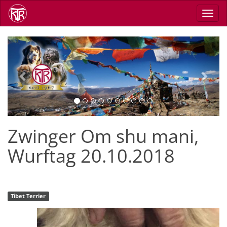
Direkt
Navig
zum
aktiv
Inhalt
Previous
Next
Zwinger Om shu mani,
Wurftag 20.10.2018
Tibet Terrier