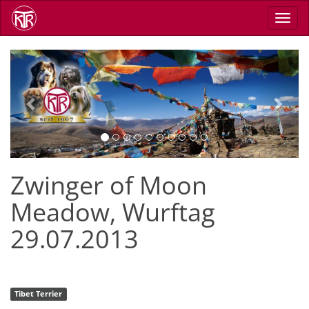
Direkt
Navig
zum
aktiv
Inhalt
Previous
Next
Zwinger of Moon
Meadow, Wurftag
29.07.2013
Tibet Terrier