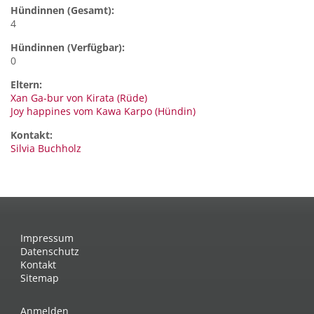
Hündinnen (Gesamt):
4
Hündinnen (Verfügbar):
0
Eltern:
Xan Ga-bur von Kirata (Rüde)
Joy happines vom Kawa Karpo (Hündin)
Kontakt:
Silvia
Buchholz
Impressum
Datenschutz
Kontakt
Sitemap
Anmelden