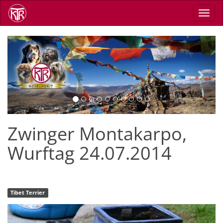
Direkt
Navig
zum
aktiv
Inhalt
Previous
Next
Zwinger Montakarpo,
Wurftag 24.07.2014
Tibet Terrier