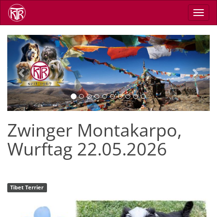
Direkt
Navig
zum
aktiv
Inhalt
Previous
Next
Zwinger Montakarpo,
Wurftag 22.05.2026
Tibet Terrier