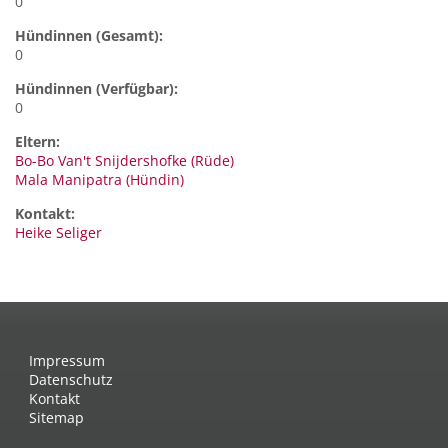
0
Hündinnen (Gesamt):
0
Hündinnen (Verfügbar):
0
Eltern:
Bo-Bo Van't Snijdershofke (Rüde)
Mala Manipatra (Hündin)
Kontakt:
Heike
Seliger
Impressum
Datenschutz
Kontakt
Sitemap