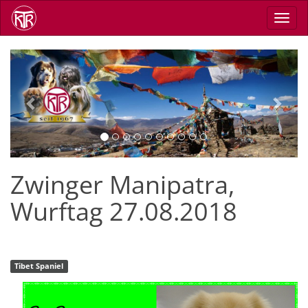
Direkt
Navig
zum
aktiv
Inhalt
Previous
Next
Zwinger Manipatra,
Wurftag 27.08.2018
Tibet Spaniel