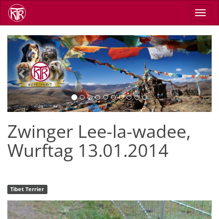
Direkt
Navig
zum
aktiv
Inhalt
Previous
Next
Zwinger Lee-la-wadee,
Wurftag 13.01.2014
Tibet Terrier