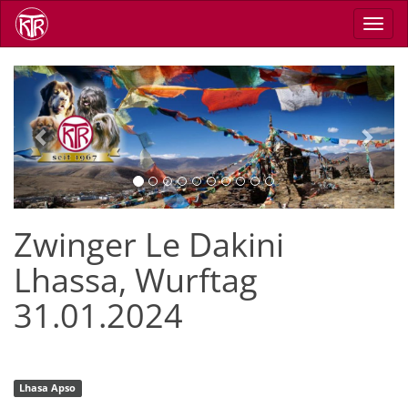
Direkt
Navig
zum
aktiv
Inhalt
Previous
Next
Zwinger Le Dakini
Lhassa, Wurftag
31.01.2024
Lhasa Apso