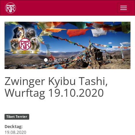
Direkt
Navig
zum
aktiv
Inhalt
Previous
Next
Zwinger Kyibu Tashi,
Wurftag 19.10.2020
Tibet Terrier
Decktag:
19.08.2020