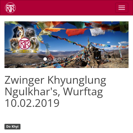
Direkt
Navig
zum
aktiv
Inhalt
Previous
Next
Zwinger Khyunglung
Ngulkhar's, Wurftag
10.02.2019
Do Khyi