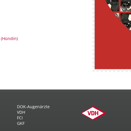
 (Hündin)
DOK-Augenärzte
VDH
FCI
GKF