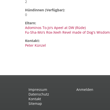
2
Hündinnen (Verfügbar):
0
Eltern:
Adominos To-Jo's Apeel at DW (Rüde)
Fu-Sha-Mo's Rox-Xeeh Revel made of Dog's Wisdom
Kontakt:
Peter
Künzel
Impressum
Anmelden
Datenschutz
Kontakt
Sitemap