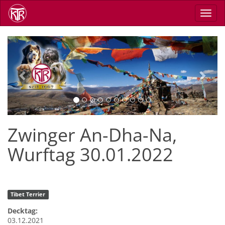
Direkt
Navig
zum
aktiv
Inhalt
Previous
Next
Zwinger An-Dha-Na,
Wurftag 30.01.2022
Tibet Terrier
Decktag:
03.12.2021