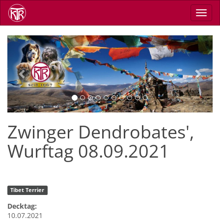
Direkt
Navig
zum
aktiv
Inhalt
Previous
Next
Zwinger Dendrobates',
Wurftag 08.09.2021
Tibet Terrier
Decktag:
10.07.2021