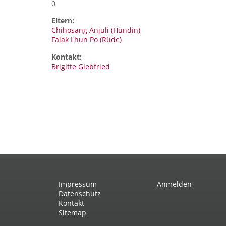
0
Eltern:
Chihosang Anjuli (Hündin)
Falak Lhun Po (Rüde)
Kontakt:
Brigitte
Giebfried
Impressum
Anmelden
Datenschutz
Kontakt
Sitemap