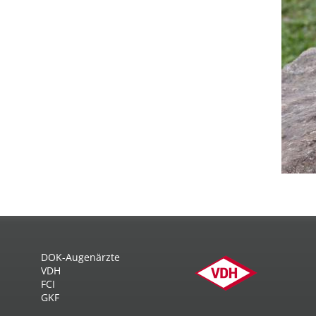
DOK-Augenärzte
VDH
FCI
GKF