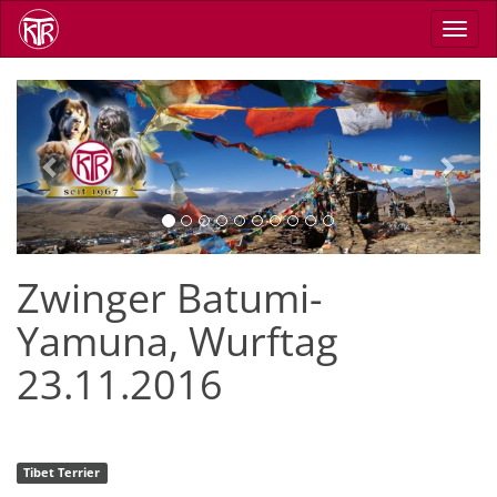
Direkt
Navig
zum
aktiv
Inhalt
Previous
Next
Zwinger Batumi-
Yamuna, Wurftag
23.11.2016
Tibet Terrier