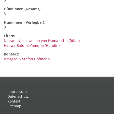
0
Hündinnen (Gesamt):
3
Hündinnen (Verfügbar):
0
Eltern:
Nairam Ni-co Lamleh von Nama-schu (Rüde)
Hatiwa Batumi Yamuna (Hündin)
Kontakt:
Irmgard & Stefan
Hofmann
Impressum
Datenschutz
Kontakt
Sitemap