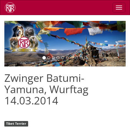
Direkt
Navig
zum
aktiv
Inhalt
Previous
Next
Zwinger Batumi-
Yamuna, Wurftag
14.03.2014
Tibet Terrier