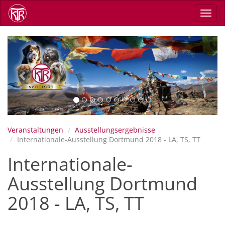
Direkt
Navig
zum
aktiv
Inhalt
Previous
Next
Veranstaltungen
Ausstellungsergebnisse
Internationale-Ausstellung Dortmund 2018 - LA, TS, TT
Internationale-
Ausstellung Dortmund
2018 - LA, TS, TT