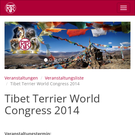
Direkt
Navig
zum
aktiv
Inhalt
Previous
Next
Veranstaltungen
Veranstaltungsliste
Tibet Terrier World Congress 2014
Tibet Terrier World
Congress 2014
Veranstaltungstermin: