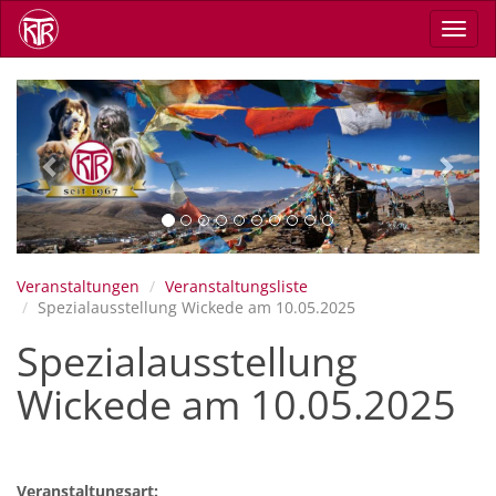
Direkt
Navig
zum
aktiv
Inhalt
Previous
Next
Veranstaltungen
Veranstaltungsliste
Spezialausstellung Wickede am 10.05.2025
Spezialausstellung
Wickede am 10.05.2025
Veranstaltungsart: