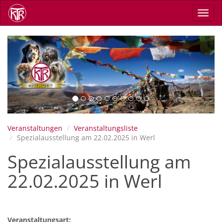
Direkt
Navig
zum
aktiv
Inhalt
Previous
Next
Veranstaltungen
Veranstaltungsliste
Spezialausstellung am 22.02.2025 in Werl
Spezialausstellung am
22.02.2025 in Werl
Veranstaltungsart: