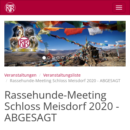
Direkt
Navig
zum
aktiv
Inhalt
Previous
Next
Veranstaltungen
Veranstaltungsliste
Rassehunde-Meeting Schloss Meisdorf 2020 - ABGESAGT
Rassehunde-Meeting
Schloss Meisdorf 2020 -
ABGESAGT