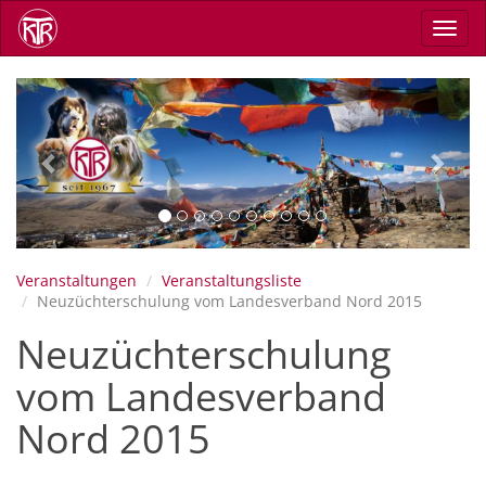
Direkt
Navig
zum
aktiv
Inhalt
Previous
Next
Veranstaltungen
Veranstaltungsliste
Neuzüchterschulung vom Landesverband Nord 2015
Neuzüchterschulung
vom Landesverband
Nord 2015