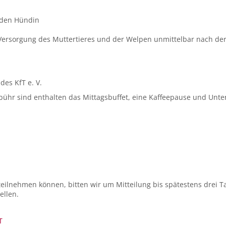
nden Hündin
 Versorgung des Muttertieres und der Welpen unmittelbar nach de
des KfT e. V.
ühr sind enthalten das Mittagsbuffet, eine Kaffeepause und Unte
teilnehmen können, bitten wir um Mitteilung bis spätestens drei 
ellen.
T