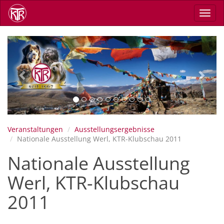
Direkt
Navig
zum
aktiv
Inhalt
Previous
Next
Veranstaltungen
Ausstellungsergebnisse
Nationale Ausstellung Werl, KTR-Klubschau 2011
Nationale Ausstellung
Werl, KTR-Klubschau
2011