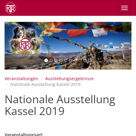
Direkt
Navig
zum
aktiv
Inhalt
Previous
Next
Veranstaltungen
Ausstellungsergebnisse
Nationale Ausstellung Kassel 2019
Nationale Ausstellung
Kassel 2019
Veranstaltungsart: