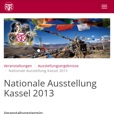
Direkt
Navig
zum
aktiv
Inhalt
Previous
Next
Veranstaltungen
Ausstellungsergebnisse
Nationale Ausstellung Kassel 2013
Nationale Ausstellung
Kassel 2013
Veranstaltungstermin: