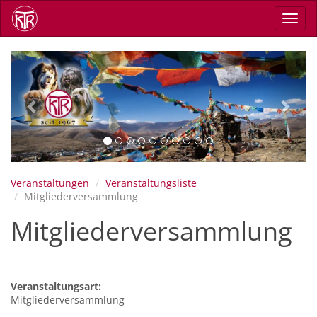
Direkt
Navig
zum
aktiv
Inhalt
Previous
Next
Veranstaltungen
Veranstaltungsliste
Mitgliederversammlung
Mitgliederversammlung
Veranstaltungsart:
Mitgliederversammlung