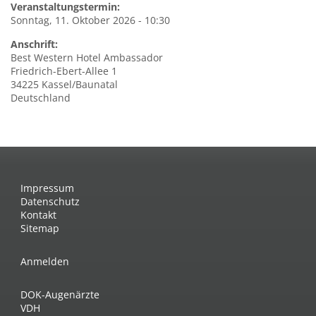
Veranstaltungstermin:
Sonntag, 11. Oktober 2026 - 10:30
Anschrift:
Best
Western Hotel Ambassador
Friedrich-Ebert-Allee 1
34225
Kassel/Baunatal
Deutschland
Impressum
Datenschutz
Kontakt
Sitemap
Anmelden
DOK-Augenärzte
VDH