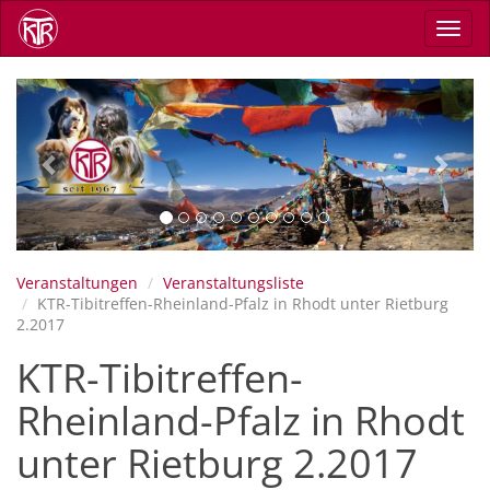
Direkt
Navig
zum
aktiv
Inhalt
Previous
Next
Veranstaltungen
Veranstaltungsliste
KTR-Tibitreffen-Rheinland-Pfalz in Rhodt unter Rietburg
2.2017
KTR-Tibitreffen-
Rheinland-Pfalz in Rhodt
unter Rietburg 2.2017